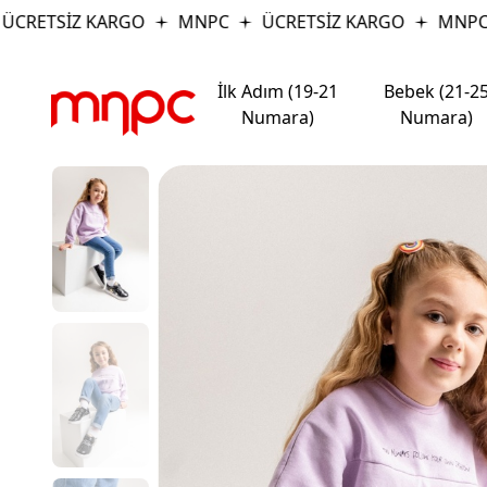
RETSİZ KARGO
MNPC
ÜCRETSİZ KARGO
MNPC
İlk Adım (19-21
Bebek (21-2
Numara)
Numara)