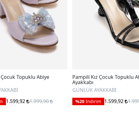
z Çocuk Topuklu Abiye
Pampili Kız Çocuk Topuklu A
Ayakkabı
YAKKABI
GÜNLÜK AYAKKABI
1.599,92
1.999,90
1.599,92
1.99
im
%20
İndirim