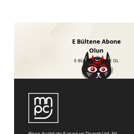
E Bültene Abone
Olun
E-BÜLTENE ABONE OL
Picco Ayakkabı Sanayi ve Ticaret Ltd. Şti