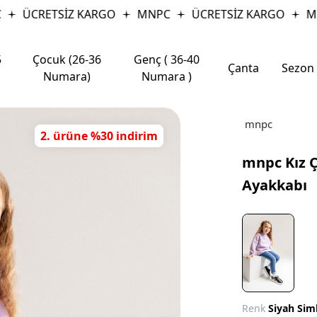
ÜCRETSİZ KARGO
MNPC
ÜCRETSİZ KARGO
MNP
5
Çocuk (26-36
Genç ( 36-40
Çanta
Sezon
Numara)
Numara )
mnpc
2. ürüne %30 indirim
mnpc Kız 
Ayakkabı
Renk
Siyah Siml