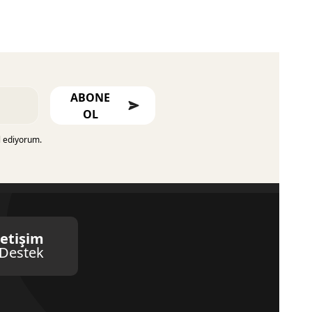
ABONE
OL
l ediyorum.
letişim
Destek