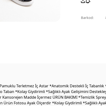
Barkod:
muklu Terletmez İç Astar *Anatomik Destekli İç Tabanlık *
 Taban *Kolay Giydirimli *Sağlıklı Ayak Gelişimini Destekl
bir Kansorejen Madde İçermez ÜRÜN BAKIMI *Temizlik Spreyler
n Ürün Fotosu Ayak Ölçerdir *Kolay Giydirimli *Sağlıklı Ay