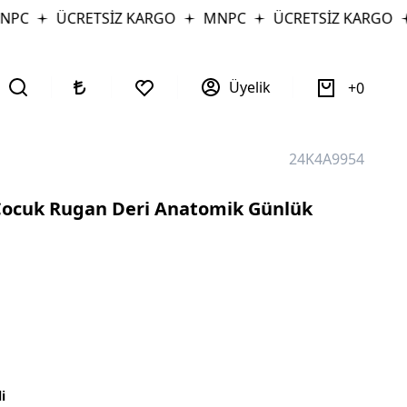
C
ÜCRETSİZ KARGO
MNPC
ÜCRETSİZ KARGO
M
Üyelik
0
24K4A9954
Çocuk Rugan Deri Anatomik Günlük
i