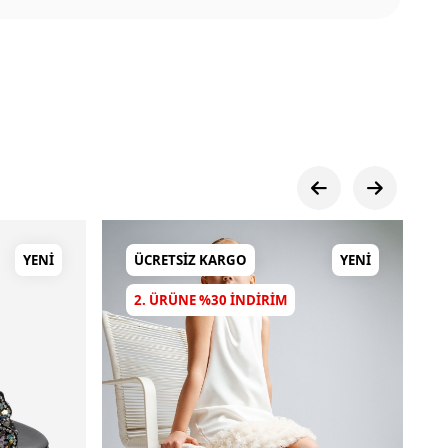
YENI
ÜCRETSIZ KARGO
YENI
2. ÜRÜNE %30 INDIRIM