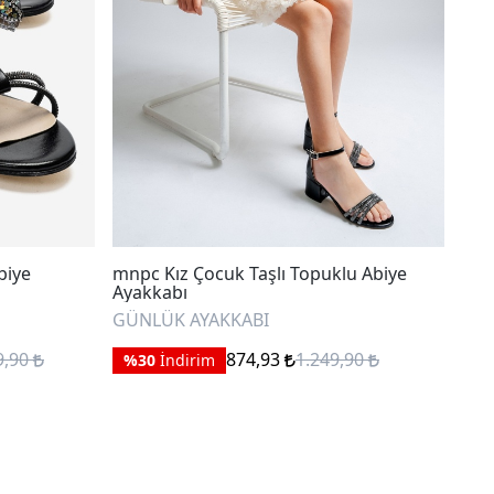
biye
mnpc Kız Çocuk Taşlı Topuklu Abiye
mnp
Ayakkabı
GÜN
GÜNLÜK AYAKKABI
%
9,90
874,93
1.249,90
%30
İndirim