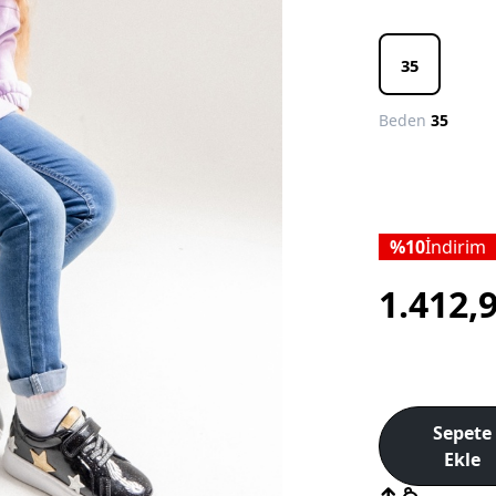
35
Beden
35
10
İndirim
1.412,
Sepete
Ekle