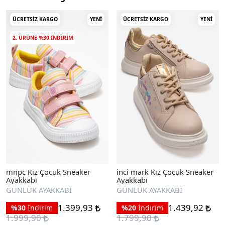
ÜCRETSIZ KARGO
YENI
ÜCRETSIZ KARGO
YENI
2. ÜRÜNE %30 INDIRIM
mnpc Kız Çocuk Sneaker
inci mark Kız Çocuk Sneaker
Ayakkabı
Ayakkabı
GÜNLÜK AYAKKABI
GÜNLÜK AYAKKABI
1.399,93
1.439,92
%30
İndirim
%20
İndirim
1.999,90
1.799,90