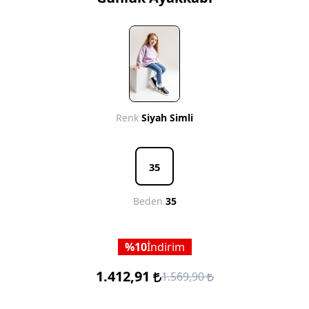
Renk
Siyah Simli
35
Beden
35
10
İndirim
1.412,91
1.569,90