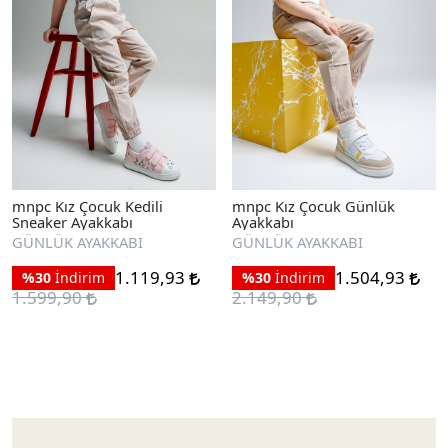
mnpc Kız Çocuk Kedili
mnpc Kız Çocuk Günlük
Sneaker Ayakkabı
Ayakkabı
GÜNLÜK AYAKKABI
GÜNLÜK AYAKKABI
1.119,93
1.504,93
%30
İndirim
%30
İndirim
1.599,90
2.149,90