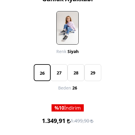
Renk
Siyah
27
28
29
26
Beden
26
10
İndirim
1.349,91
1.499,90