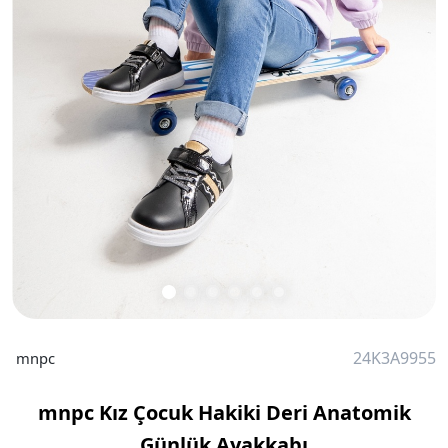
24K3A9955
mnpc
mnpc Kız Çocuk Hakiki Deri Anatomik
Günlük Ayakkabı