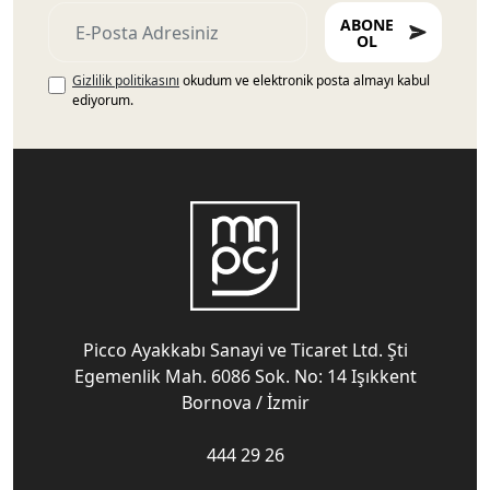
ABONE
OL
Gizlilik politikasını
okudum ve elektronik posta almayı kabul
ediyorum.
Picco Ayakkabı Sanayi ve Ticaret Ltd. Şti
Egemenlik Mah. 6086 Sok. No: 14 Işıkkent
Bornova / İzmir
444 29 26