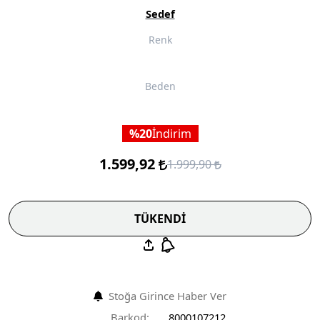
Sedef
Renk
Beden
20
İndirim
1.599,92
1.999,90
TÜKENDİ
Stoğa Girince Haber Ver
Barkod:
8000107212