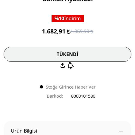
10
İndirim
1.682,91
1.869,90
TÜKENDİ
Stoğa Girince Haber Ver
Barkod:
8000101580
Ürün Bilgisi