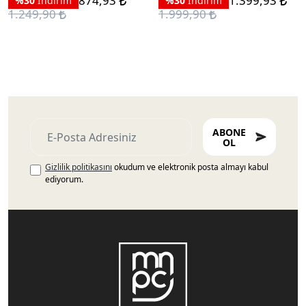
874,93
1.399,93
%30
İndirim
%30
İndirim
1.249,90
1.999,90
ABONE
OL
Gizlilik politikasını
okudum ve elektronik posta almayı kabul
ediyorum.