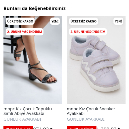
Bunları da Beğenebilirsiniz
ÜCRETSIZ KARGO
YENI
ÜCRETSIZ KARGO
YENI
2. ÜRÜNE %30 INDIRIM
2. ÜRÜNE %30 INDIRIM
mnpc Kız Çocuk Topuklu
mnpc Kız Çocuk Sneaker
Simli Abiye Ayakkabı
Ayakkabı
GÜNLÜK AYAKKABI
GÜNLÜK AYAKKABI