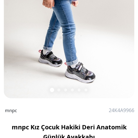
24K4A9966
mnpc
mnpc Kız Çocuk Hakiki Deri Anatomik
Günlük Ayakkabı