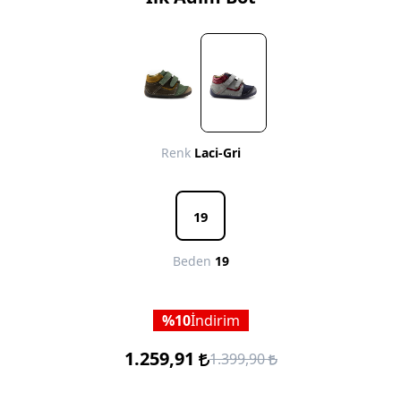
Renk
Laci-Gri
19
Beden
19
10
İndirim
1.259,91
1.399,90