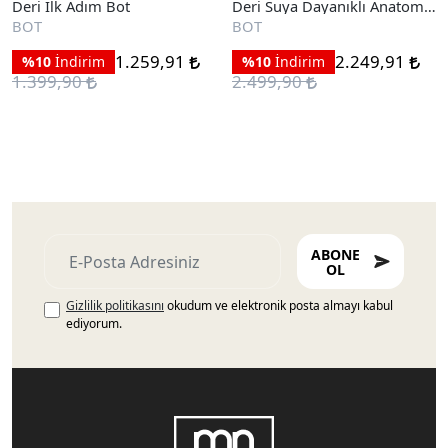
Deri İlk Adım Bot
Deri Suya Dayanıklı Anatomik
İlk Adım Bot
BOT
BOT
1.259,91
2.249,91
%10
İndirim
%10
İndirim
1.399,90
2.499,90
ABONE
OL
Gizlilik politikasını
okudum ve elektronik posta almayı kabul
ediyorum.