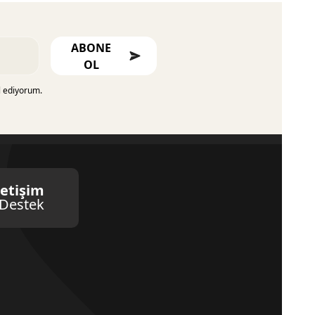
ABONE
OL
l ediyorum.
letişim
Destek