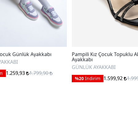
ocuk Günlük Ayakkabı
Pampili Kız Çocuk Topuklu A
Ayakkabı
YAKKABI
GÜNLÜK AYAKKABI
1.259,93
1.799,90
im
1.599,92
1.99
%20
İndirim