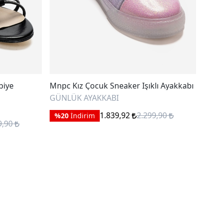
biye
Mnpc Kız Çocuk Sneaker Işıklı Ayakkabı
Pam
Aya
GÜNLÜK AYAKKABI
GÜN
1.839,92
2.299,90
%20
İndirim
9,90
%