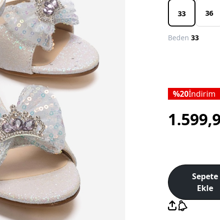
36
33
Beden
33
20
İndirim
1.599,
Sepete
Ekle