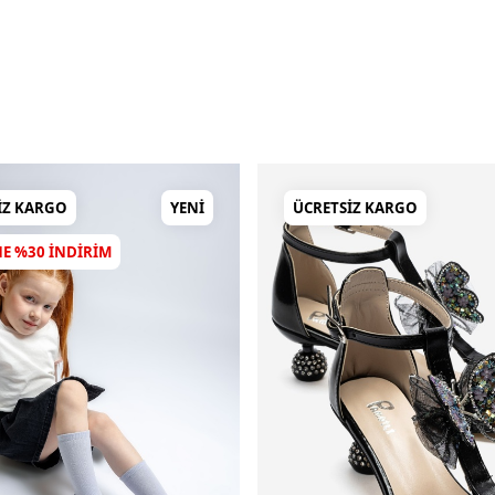
IZ KARGO
YENI
ÜCRETSIZ KARGO
NE %30 INDIRIM