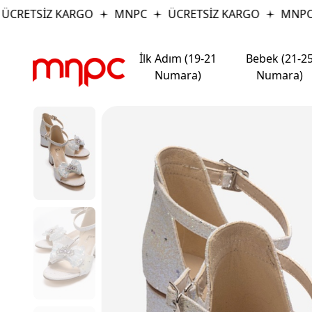
RETSİZ KARGO
MNPC
ÜCRETSİZ KARGO
MNPC
İlk Adım (19-21
Bebek (21-2
Numara)
Numara)