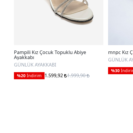
Pampili Kız Çocuk Topuklu Abiye
mnpc Kız Ç
Ayakkabı
GÜNLÜK A
GÜNLÜK AYAKKABI
%30
İndir
1.599,92
1.999,90
%20
İndirim