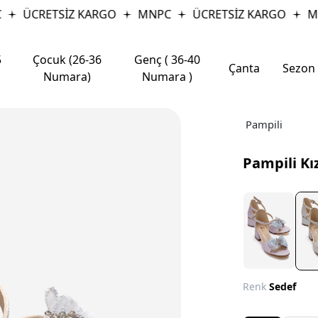
ÜCRETSİZ KARGO
MNPC
ÜCRETSİZ KARGO
MNP
5
Çocuk (26-36
Genç ( 36-40
Çanta
Sezon
Numara)
Numara )
Pampili
Pampili Kı
Renk
Sedef