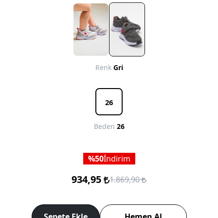
Renk
Gri
26
Beden
26
50
İndirim
934,95
1.869,90
Sepete Ekle
Hemen Al