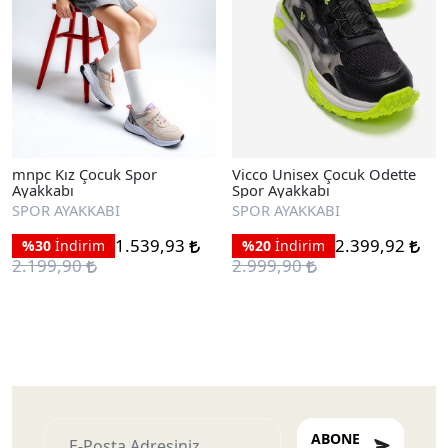
mnpc Kız Çocuk Spor
Vicco Unisex Çocuk Odette
Ayakkabı
Spor Ayakkabı
SPOR AYAKKABI
SPOR AYAKKABI
1.539,93
2.399,92
%30
İndirim
%20
İndirim
2.199,90
2.999,90
ABONE