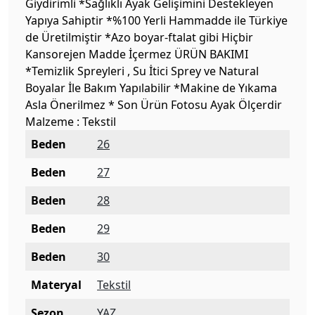
Giydirimli *Sağlıklı Ayak Gelişimini Destekleyen
Yapıya Sahiptir *%100 Yerli Hammadde ile Türkiye
de Üretilmiştir *Azo boyar-ftalat gibi Hiçbir
Kansorejen Madde İçermez ÜRÜN BAKIMI
*Temizlik Spreyleri , Su İtici Sprey ve Natural
Boyalar İle Bakım Yapılabilir *Makine de Yıkama
Asla Önerilmez * Son Ürün Fotosu Ayak Ölçerdir
Malzeme : Tekstil
Beden
26
Beden
27
Beden
28
Beden
29
Beden
30
Materyal
Tekstil
Sezon
YAZ