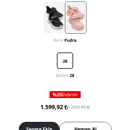
Renk
Pudra
28
Beden
28
20
İndirim
1.599,92
1.999,90
Sepete Ekle
Hemen Al