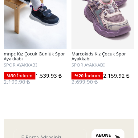
mnpc Kız Çocuk Günlük Spor
Marcokids Kız Çocuk Spor
Ayakkabı
Ayakkabı
SPOR AYAKKABI
SPOR AYAKKABI
1.539,93
2.159,92
%30
İndirim
%20
İndirim
2.199,90
2.699,90
ABONE