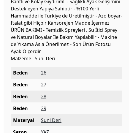
Bantlı ve Kolay Giydirimli - Sağlıklı Ayak Gelişimini
Destekleyen Yapıya Sahiptir - %100 Yerli
Hammadde ile Türkiye de Üretilmiştir - Azo boyar-
ftalat gibi Hiçbir Kansorejen Madde İçermez
ÜRÜN BAKIMI - Temizlik Spreyleri , Su İtici Sprey
ve Natural Boyalar İle Bakım Yapılabilir - Makine
de Yıkama Asla Önerilmez - Son Ürün Fotosu
Ayak Ölçerdir
Malzeme : Suni Deri
Beden
26
Beden
27
Beden
28
Beden
29
Materyal
Suni Deri
Sezon
YAZ