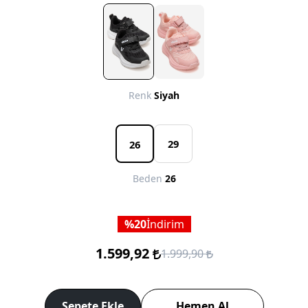
Renk
Siyah
29
26
Beden
26
20
İndirim
1.599,92
1.999,90
Sepete Ekle
Hemen Al