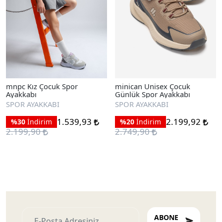
mnpc Kız Çocuk Spor
minican Unisex Çocuk
Ayakkabı
Günlük Spor Ayakkabı
SPOR AYAKKABI
SPOR AYAKKABI
1.539,93
2.199,92
%30
İndirim
%20
İndirim
2.199,90
2.749,90
ABONE