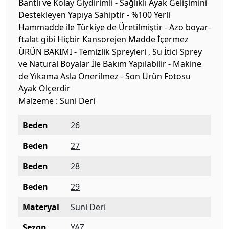
Bantlı ve Kolay Giydirimli - Sağlıklı Ayak Gelişimini
Destekleyen Yapıya Sahiptir - %100 Yerli
Hammadde ile Türkiye de Üretilmiştir - Azo boyar-
ftalat gibi Hiçbir Kansorejen Madde İçermez
ÜRÜN BAKIMI - Temizlik Spreyleri , Su İtici Sprey
ve Natural Boyalar İle Bakım Yapılabilir - Makine
de Yıkama Asla Önerilmez - Son Ürün Fotosu
Ayak Ölçerdir
Malzeme : Suni Deri
Beden
26
Beden
27
Beden
28
Beden
29
Materyal
Suni Deri
Sezon
YAZ