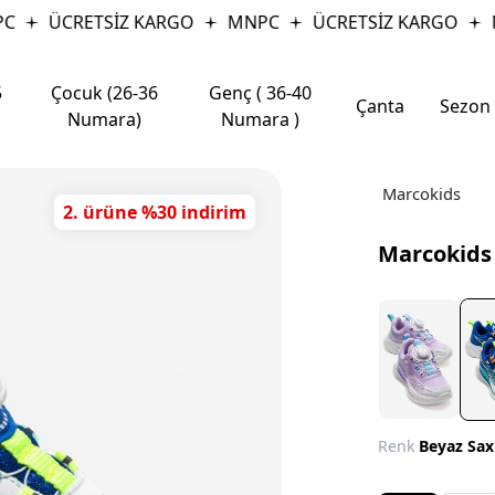
ÜCRETSİZ KARGO
MNPC
ÜCRETSİZ KARGO
M
5
Çocuk (26-36
Genç ( 36-40
Çanta
Sezon
Numara)
Numara )
Marcokids
2. ürüne %30 indirim
Marcokids
Renk
Beyaz Sax