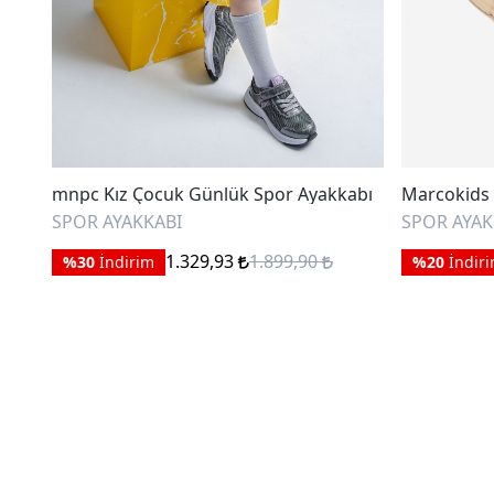
mnpc Kız Çocuk Günlük Spor Ayakkabı
Marcokids 
SPOR AYAKKABI
SPOR AYAK
1.329,93
1.899,90
%30
İndirim
%20
İndir