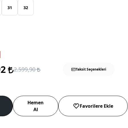
31
32
92
2.599,90
Taksit Seçenekleri
Hemen
Favorilere Ekle
Al