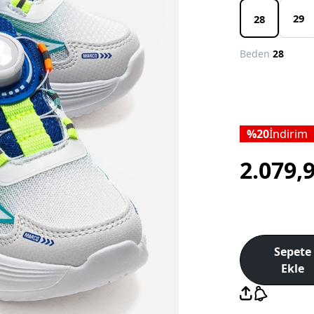
29
28
Beden
28
20
İndirim
2.079,
Sepete
Ekle