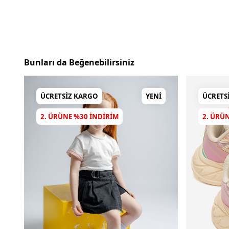
Bunları da Beğenebilirsiniz
ÜCRETSIZ KARGO
YENI
ÜCRETS
2. ÜRÜNE %30 INDIRIM
2. ÜRÜ