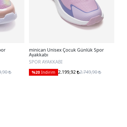
por
minican Unisex Çocuk Günlük Spor
Vic
Ayakkabı
Aya
SPOR AYAKKABI
SPO
9,90
2.199,92
2.749,90
%20
İndirim
%