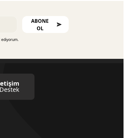
ABONE
OL
l ediyorum.
letişim
Destek