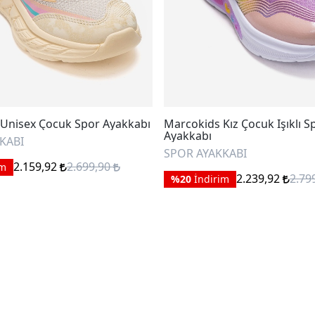
Unisex Çocuk Spor Ayakkabı
Marcokids Kız Çocuk Işıklı S
Ayakkabı
KABI
SPOR AYAKKABI
2.159,92
2.699,90
im
2.239,92
2.79
%20
İndirim