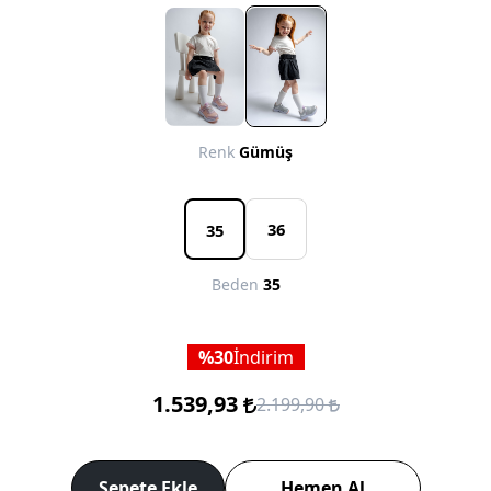
Renk
Gümüş
36
35
Beden
35
30
İndirim
1.539,93
2.199,90
Sepete Ekle
Hemen Al