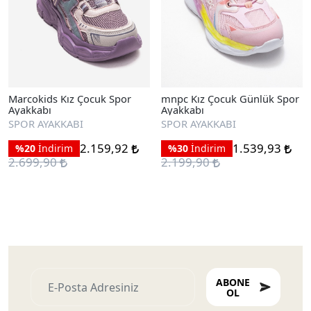
Marcokids Kız Çocuk Spor
mnpc Kız Çocuk Günlük Spor
Ayakkabı
Ayakkabı
SPOR AYAKKABI
SPOR AYAKKABI
2.159,92
1.539,93
%20
İndirim
%30
İndirim
2.699,90
2.199,90
ABONE
OL