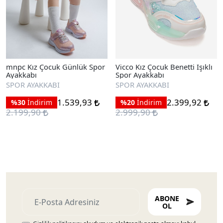
mnpc Kız Çocuk Günlük Spor
Vicco Kız Çocuk Benetti Işıklı
Ayakkabı
Spor Ayakkabı
SPOR AYAKKABI
SPOR AYAKKABI
1.539,93
2.399,92
%30
İndirim
%20
İndirim
2.199,90
2.999,90
ABONE
OL