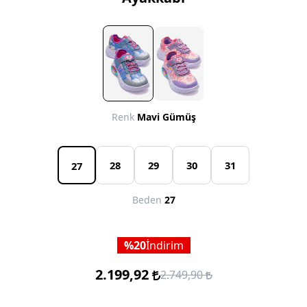
Renk
Mavi Gümüş
28
29
30
31
27
Beden
27
20
İndirim
2.199,92
2.749,90