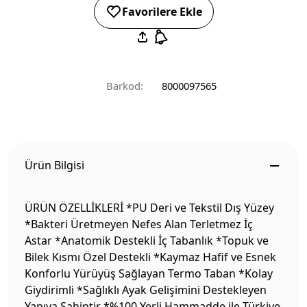
Favorilere Ekle
Barkod:
8000097565
Ürün Bilgisi
ÜRÜN ÖZELLİKLERİ *PU Deri ve Tekstil Dış Yüzey
*Bakteri Üretmeyen Nefes Alan Terletmez İç
Astar *Anatomik Destekli İç Tabanlık *Topuk ve
Bilek Kısmı Özel Destekli *Kaymaz Hafif ve Esnek
Konforlu Yürüyüş Sağlayan Termo Taban *Kolay
Giydirimli *Sağlıklı Ayak Gelişimini Destekleyen
Yapıya Sahiptir *%100 Yerli Hammadde ile Türkiye