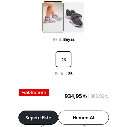
Renk
Beyaz
26
Beden
26
50
İndirim
934,95
1.869,90
Sepete Ekle
Hemen Al