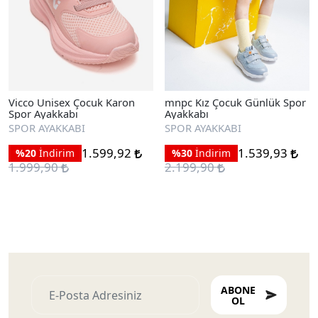
Vicco Unisex Çocuk Karon
mnpc Kız Çocuk Günlük Spor
Spor Ayakkabı
Ayakkabı
SPOR AYAKKABI
SPOR AYAKKABI
1.599,92
1.539,93
%20
İndirim
%30
İndirim
1.999,90
2.199,90
ABONE
OL