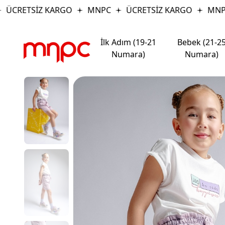
ÜCRETSİZ KARGO
MNPC
ÜCRETSİZ KARGO
MNPC
İlk Adım (19-21
Bebek (21-2
Numara)
Numara)