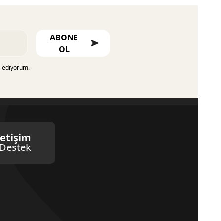
ABONE
OL
l ediyorum.
letişim
Destek