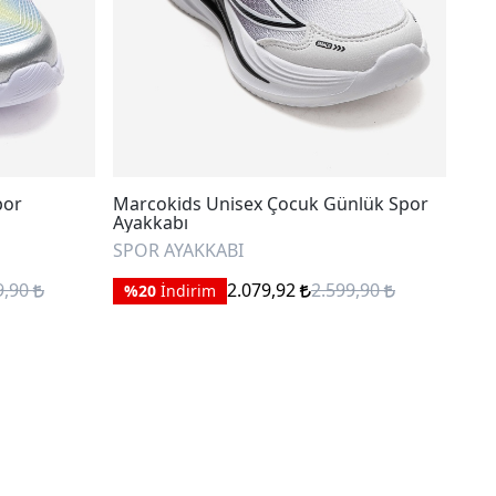
por
Marcokids Unisex Çocuk Günlük Spor
mnp
Ayakkabı
SPO
SPOR AYAKKABI
%
9,90
2.079,92
2.599,90
%20
İndirim