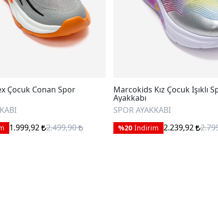
ex Çocuk Conan Spor
Marcokids Kız Çocuk Işıklı S
Ayakkabı
KABI
SPOR AYAKKABI
1.999,92
2.499,90
2.239,92
2.79
im
%20
İndirim