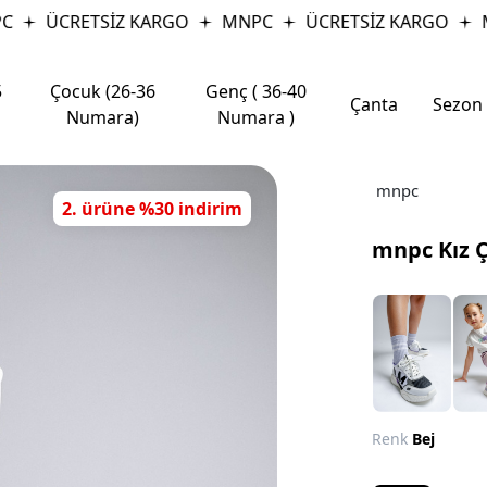
ÜCRETSİZ KARGO
MNPC
ÜCRETSİZ KARGO
M
5
Çocuk (26-36
Genç ( 36-40
Çanta
Sezon
Numara)
Numara )
mnpc
2. ürüne %30 indirim
mnpc Kız 
Renk
Bej