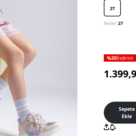
27
Beden
27
30
İndirim
1.399,
Sepete
Ekle