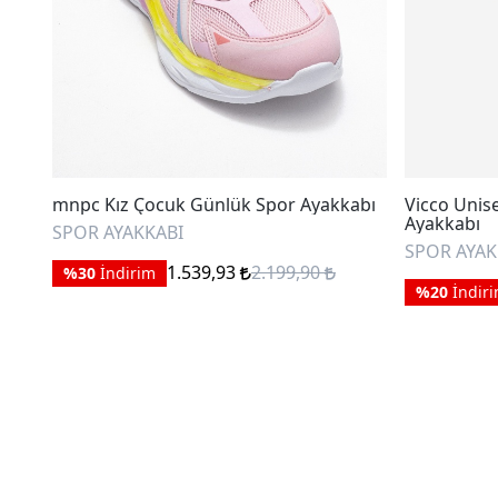
mnpc Kız Çocuk Günlük Spor Ayakkabı
Vicco Unis
Ayakkabı
SPOR AYAKKABI
SPOR AYAK
1.539,93
2.199,90
%30
İndirim
%20
İndir