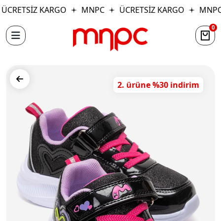
ÜCRETSİZ KARGO
MNPC
ÜCRETSİZ KARGO
MNPC
0
2. ürüne %30 indirim