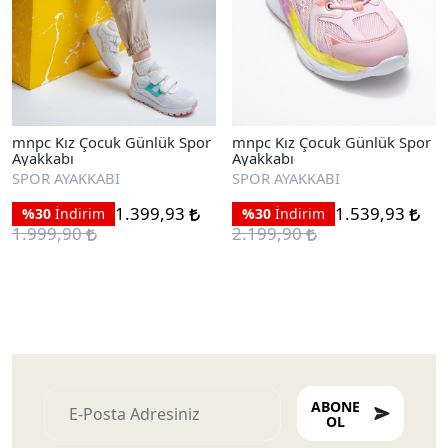
mnpc Kız Çocuk Günlük Spor
mnpc Kız Çocuk Günlük Spor
Ayakkabı
Ayakkabı
SPOR AYAKKABI
SPOR AYAKKABI
1.399,93
1.539,93
%30
İndirim
%30
İndirim
1.999,90
2.199,90
ABONE
OL