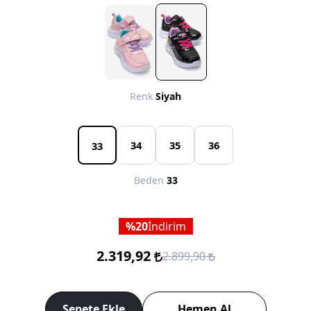
Renk
Siyah
34
35
36
33
Beden
33
20
İndirim
2.319,92
2.899,90
Sepete Ekle
Hemen Al