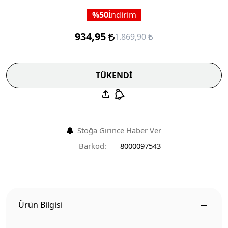
50
İndirim
934,95
1.869,90
TÜKENDİ
Stoğa Girince Haber Ver
Barkod:
8000097543
Ürün Bilgisi