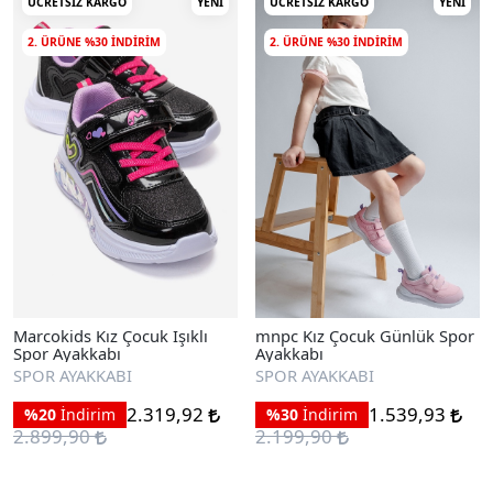
ÜCRETSIZ KARGO
YENI
ÜCRETSIZ KARGO
YENI
2. ÜRÜNE %30 INDIRIM
2. ÜRÜNE %30 INDIRIM
Marcokids Kız Çocuk Işıklı
mnpc Kız Çocuk Günlük Spor
Spor Ayakkabı
Ayakkabı
SPOR AYAKKABI
SPOR AYAKKABI
2.319,92
1.539,93
%20
İndirim
%30
İndirim
2.899,90
2.199,90