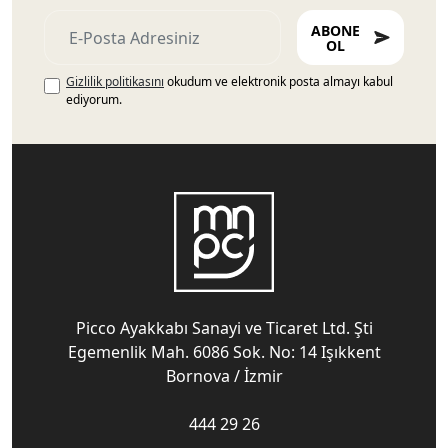
ABONE
OL
Gizlilik politikasını
okudum ve elektronik posta almayı kabul
ediyorum.
Picco Ayakkabı Sanayi ve Ticaret Ltd. Şti
Egemenlik Mah. 6086 Sok. No: 14 Işıkkent
Bornova / İzmir
444 29 26