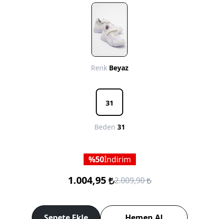
Renk
Beyaz
31
Beden
31
50
İndirim
1.004,95
2.009,90
Sepete Ekle
Hemen Al