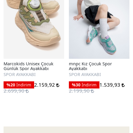
Marcokids Unisex Çocuk
mnpc Kız Çocuk Spor
Günlük Spor Ayakkabı
Ayakkabı
SPOR AYAKKABI
SPOR AYAKKABI
2.159,92
1.539,93
%20
İndirim
%30
İndirim
2.699,90
2.199,90