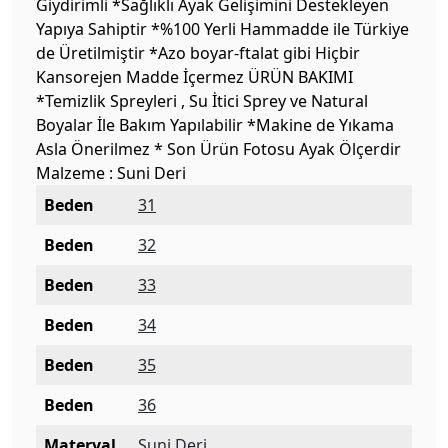
Giydirimli *Sağlıklı Ayak Gelişimini Destekleyen
Yapıya Sahiptir *%100 Yerli Hammadde ile Türkiye
de Üretilmiştir *Azo boyar-ftalat gibi Hiçbir
Kansorejen Madde İçermez ÜRÜN BAKIMI
*Temizlik Spreyleri , Su İtici Sprey ve Natural
Boyalar İle Bakım Yapılabilir *Makine de Yıkama
Asla Önerilmez * Son Ürün Fotosu Ayak Ölçerdir
Malzeme : Suni Deri
Beden
31
Beden
32
Beden
33
Beden
34
Beden
35
Beden
36
Materyal
Suni Deri