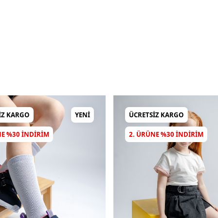
IZ KARGO
YENI
ÜCRETSIZ KARGO
NE %30 INDIRIM
2. ÜRÜNE %30 INDIRIM