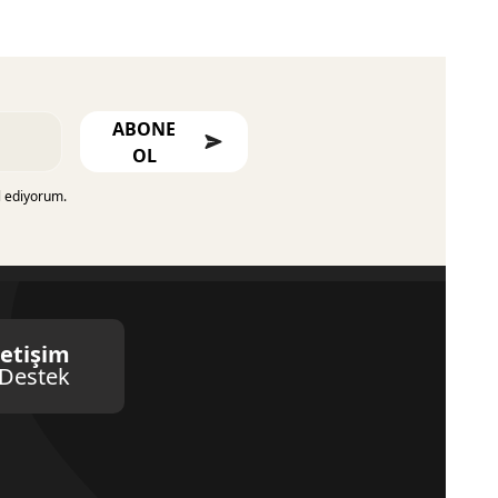
ABONE
OL
l ediyorum.
letişim
Destek