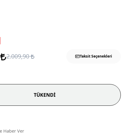
0
2.009,90
Taksit Seçenekleri
TÜKENDİ
ce Haber Ver