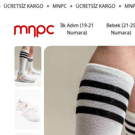
ÜCRETSİZ KARGO
MNPC
ÜCRETSİZ KARGO
MNPC
İlk Adım (19-21
Bebek (21-2
Numara)
Numara)