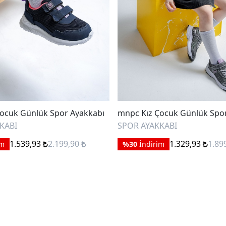
ocuk Günlük Spor Ayakkabı
mnpc Kız Çocuk Günlük Spo
KABI
SPOR AYAKKABI
1.539,93
2.199,90
1.329,93
1.89
im
%30
İndirim