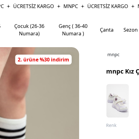
ÜCRETSİZ KARGO
MNPC
ÜCRETSİZ KARGO
M
5
Çocuk (26-36
Genç ( 36-40
Çanta
Sezon
Numara)
Numara )
mnpc
2. ürüne %30 indirim
mnpc Kız 
Renk