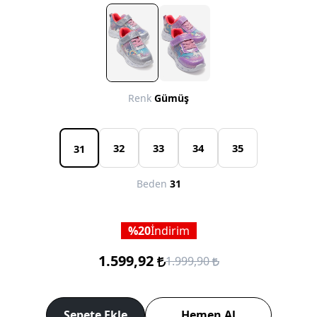
Renk
Gümüş
32
33
34
35
31
Beden
31
20
İndirim
1.599,92
1.999,90
Sepete Ekle
Hemen Al