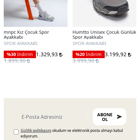
mnpc Kız Çocuk Spor
Humtto Unisex Çocuk Günlük
Ayakkabı
Spor Ayakkabı
SPOR AYAKKABI
SPOR AYAKKABI
1.329,93
3.199,92
%30
İndirim
%20
İndirim
1.899,90
3.999,90
ABONE
OL
Gizlilik politikasını
okudum ve elektronik posta almayı kabul
ediyorum.