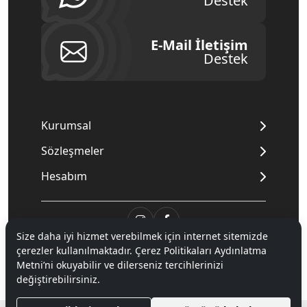
Destek
E-Mail İletişim
Destek
Kurumsal
Sözleşmeler
Hesabım
Size daha iyi hizmet verebilmek için internet sitemizde
çerezler kullanılmaktadır. Çerez Politikaları Aydınlatma
© 2020
Mnpc
. Tüm hakları saklıdır.
Metni’ni okuyabilir ve dilerseniz tercihlerinizi
değiştirebilirsiniz.
®