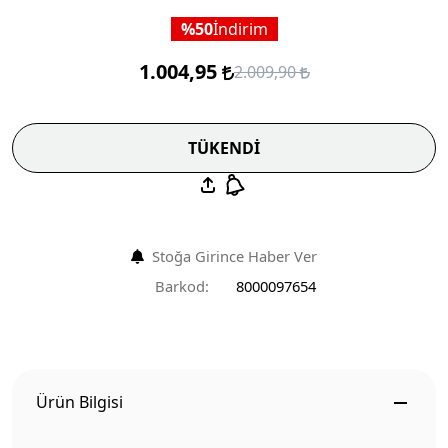
50
İndirim
1.004,95
2.009,90
TÜKENDİ
Stoğa Girince Haber Ver
Barkod:
8000097654
Ürün Bilgisi