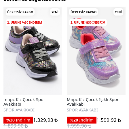
ÜCRETSIZ KARGO
YENI
ÜCRETSIZ KARGO
YENI
2. ÜRÜNE %30 INDIRIM
2. ÜRÜNE %30 INDIRIM
mnpc Kız Çocuk Spor
Mnpc Kız Çocuk Işıklı Spor
Ayakkabı
Ayakkabı
SPOR AYAKKABI
SPOR AYAKKABI
1.329,93
1.599,92
%30
İndirim
%20
İndirim
1.899,90
1.999,90