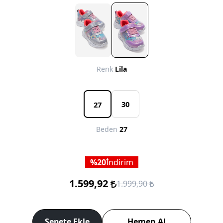
Renk
Lila
30
27
Beden
27
20
İndirim
1.599,92
1.999,90
Sepete Ekle
Hemen Al