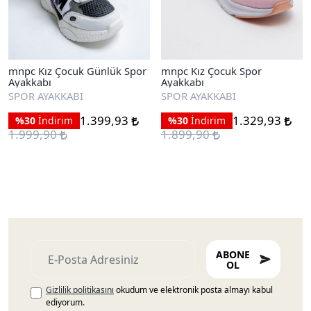
mnpc Kız Çocuk Günlük Spor
mnpc Kız Çocuk Spor
Ayakkabı
Ayakkabı
SPOR AYAKKABI
SPOR AYAKKABI
1.399,93
1.329,93
%30
İndirim
%30
İndirim
1.999,90
1.899,90
ABONE
OL
Gizlilik politikasını
okudum ve elektronik posta almayı kabul
ediyorum.