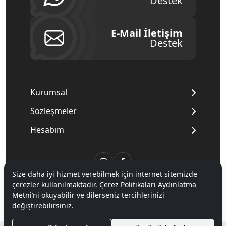
Destek
E-Mail İletişim
Destek
Kurumsal
Sözleşmeler
Hesabım
Size daha iyi hizmet verebilmek için internet sitemizde
çerezler kullanılmaktadır. Çerez Politikaları Aydınlatma
© 2020
Mnpc
. Tüm hakları saklıdır.
Metni’ni okuyabilir ve dilerseniz tercihlerinizi
değiştirebilirsiniz.
®