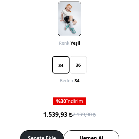
Renk
Yeşil
36
34
Beden
34
30
İndirim
1.539,93
2.199,90
Sepete Ekle
Hemen Al