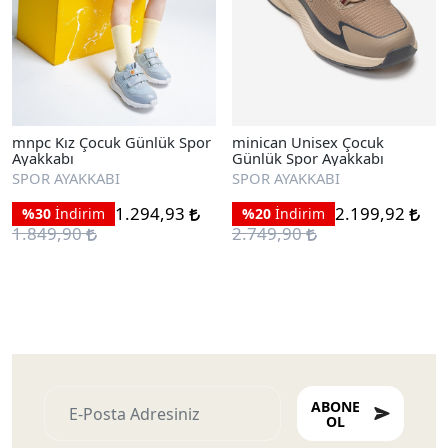
mnpc Kız Çocuk Günlük Spor
minican Unisex Çocuk
Ayakkabı
Günlük Spor Ayakkabı
SPOR AYAKKABI
SPOR AYAKKABI
1.294,93
2.199,92
%30
İndirim
%20
İndirim
1.849,90
2.749,90
ABONE
OL