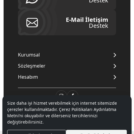
Destek
E-Mail İletişim
Destek
Kurumsal
Sözleşmeler
Hesabım
Size daha iyi hizmet verebilmek için internet sitemizde
çerezler kullanılmaktadır. Çerez Politikaları Aydınlatma
© 2020
Mnpc
. Tüm hakları saklıdır.
Metni’ni okuyabilir ve dilerseniz tercihlerinizi
değiştirebilirsiniz.
®