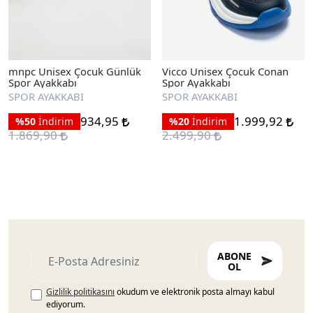
mnpc Unisex Çocuk Günlük
Vicco Unisex Çocuk Conan
Spor Ayakkabı
Spor Ayakkabı
SPOR AYAKKABI
SPOR AYAKKABI
934,95
1.999,92
%50
İndirim
%20
İndirim
1.869,90
2.499,90
ABONE
OL
Gizlilik politikasını
okudum ve elektronik posta almayı kabul
ediyorum.