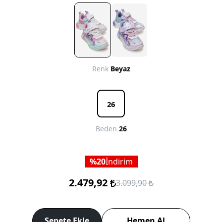
Renk
Beyaz
26
Beden
26
20
İndirim
2.479,92
3.099,90
Sepete Ekle
Hemen Al