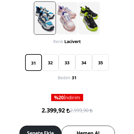
Renk
Lacivert
32
33
34
35
31
Beden
31
20
İndirim
2.399,92
2.999,90
Sepete Ekle
Hemen Al