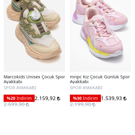
Marcokids Unisex Çocuk Spor
mnpc Kız Çocuk Günlük Spor
Ayakkabı
Ayakkabı
SPOR AYAKKABI
SPOR AYAKKABI
2.159,92
1.539,93
%20
İndirim
%30
İndirim
2.699,90
2.199,90