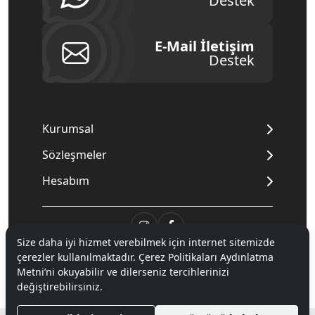
Destek
E-Mail İletişim
Destek
Kurumsal
Sözleşmeler
Hesabım
Size daha iyi hizmet verebilmek için internet sitemizde
çerezler kullanılmaktadır. Çerez Politikaları Aydınlatma
© 2020
Mnpc
. Tüm hakları saklıdır.
Metni’ni okuyabilir ve dilerseniz tercihlerinizi
değiştirebilirsiniz.
®