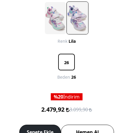
Renk
Lila
26
Beden
26
20
İndirim
2.479,92
3.099,90
Sepete Ekle
Hemen Al