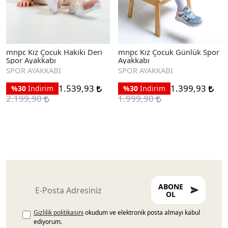
mnpc Kız Çocuk Hakiki Deri
mnpc Kız Çocuk Günlük Spor
Spor Ayakkabı
Ayakkabı
SPOR AYAKKABI
SPOR AYAKKABI
1.539,93
1.399,93
%30
İndirim
%30
İndirim
2.199,90
1.999,90
ABONE
OL
Gizlilik politikasını
okudum ve elektronik posta almayı kabul
ediyorum.