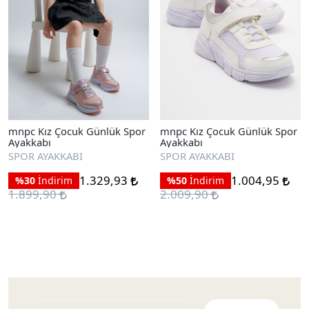
mnpc Kız Çocuk Günlük Spor
mnpc Kız Çocuk Günlük Spor
Ayakkabı
Ayakkabı
SPOR AYAKKABI
SPOR AYAKKABI
1.329,93
1.004,95
%30
İndirim
%50
İndirim
1.899,90
2.009,90