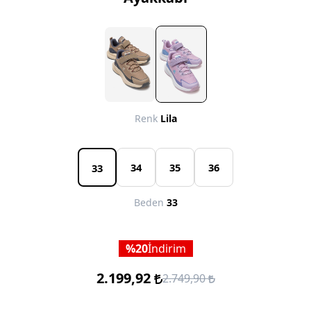
Renk
Lila
34
35
36
33
Beden
33
20
İndirim
2.199,92
2.749,90