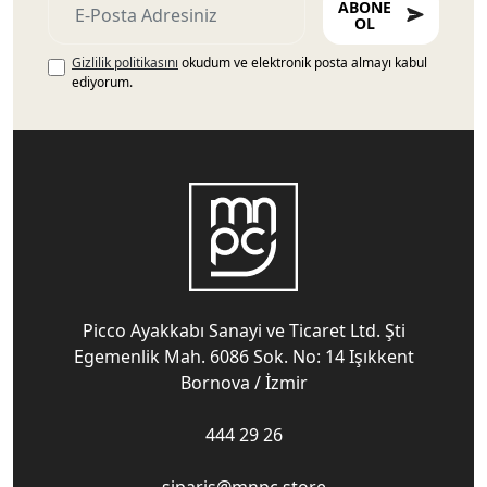
ABONE
OL
Gizlilik politikasını
okudum ve elektronik posta almayı kabul
ediyorum.
Picco Ayakkabı Sanayi ve Ticaret Ltd. Şti
Egemenlik Mah. 6086 Sok. No: 14 Işıkkent
Bornova / İzmir
444 29 26