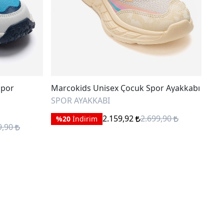
Spor
Marcokids Unisex Çocuk Spor Ayakkabı
mnp
SPOR AYAKKABI
SPO
2.159,92
2.699,90
%20
İndirim
%
9,90