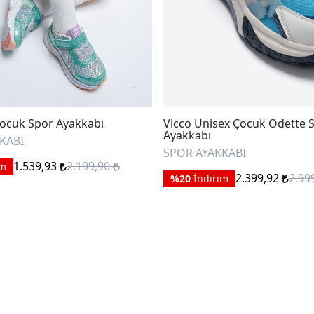
ocuk Spor Ayakkabı
Vicco Unisex Çocuk Odette 
Ayakkabı
KABI
SPOR AYAKKABI
1.539,93
2.199,90
im
2.399,92
2.99
%20
İndirim