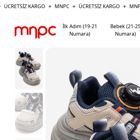
ÜCRETSİZ KARGO
MNPC
ÜCRETSİZ KARGO
MNPC
İlk Adım (19-21
Bebek (21-2
Numara)
Numara)