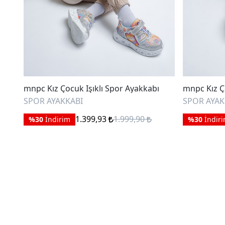
mnpc Kız Çocuk Işıklı Spor Ayakkabı
mnpc Kız Ç
SPOR AYAKKABI
SPOR AYAK
1.399,93
1.999,90
%30
İndirim
%30
İndir