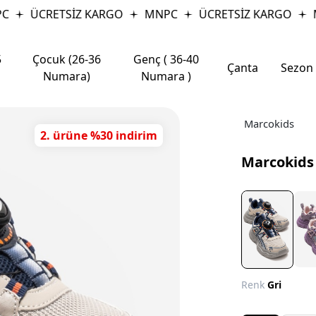
ÜCRETSİZ KARGO
MNPC
ÜCRETSİZ KARGO
M
5
Çocuk (26-36
Genç ( 36-40
Çanta
Sezon
Numara)
Numara )
Marcokids
2. ürüne %30 indirim
Marcokids 
Renk
Gri