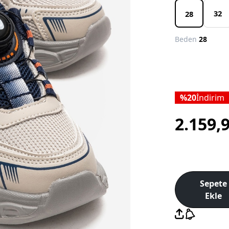
32
28
Beden
28
20
İndirim
2.159,
Sepete
Ekle