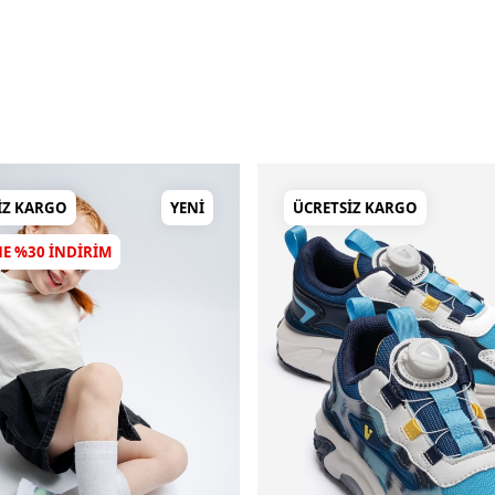
IZ KARGO
YENI
ÜCRETSIZ KARGO
NE %30 INDIRIM