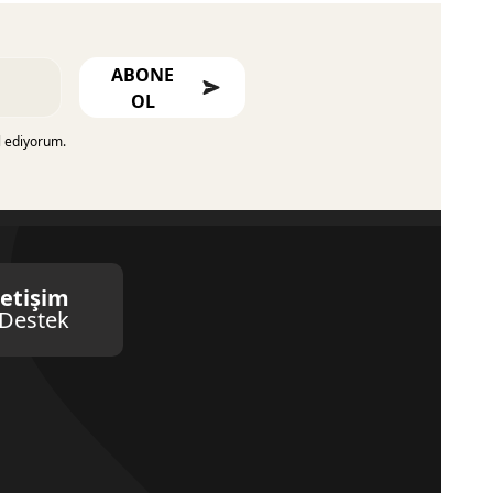
ABONE
OL
l ediyorum.
letişim
Destek