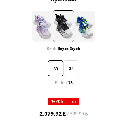
Renk
Beyaz Siyah
34
33
Beden
33
20
İndirim
2.079,92
2.599,90