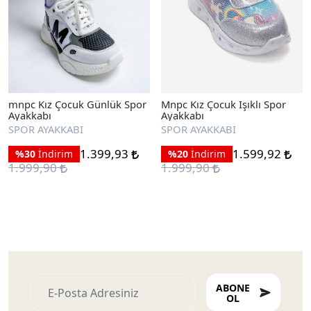
mnpc Kız Çocuk Günlük Spor
Mnpc Kız Çocuk Işıklı Spor
Ayakkabı
Ayakkabı
SPOR AYAKKABI
SPOR AYAKKABI
1.399,93
1.599,92
%30
İndirim
%20
İndirim
1.999,90
1.999,90
ABONE
OL