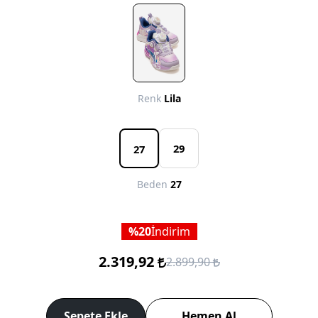
Renk
Lila
29
27
Beden
27
20
İndirim
2.319,92
2.899,90
Sepete Ekle
Hemen Al