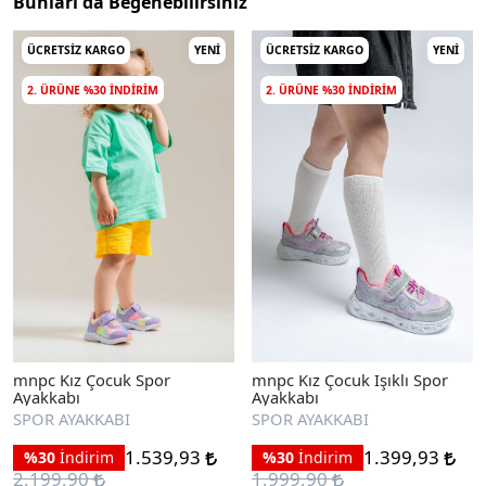
Bunları da Beğenebilirsiniz
ÜCRETSIZ KARGO
YENI
ÜCRETSIZ KARGO
YENI
2. ÜRÜNE %30 INDIRIM
2. ÜRÜNE %30 INDIRIM
mnpc Kız Çocuk Spor
mnpc Kız Çocuk Işıklı Spor
Ayakkabı
Ayakkabı
SPOR AYAKKABI
SPOR AYAKKABI
1.539,93
1.399,93
%30
İndirim
%30
İndirim
2.199,90
1.999,90