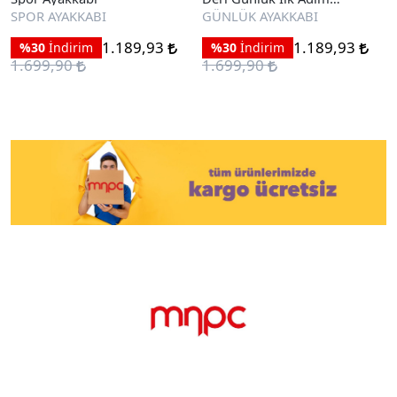
Ayakkabı
SPOR AYAKKABI
GÜNLÜK AYAKKABI
1.189,93
1.189,93
%30
İndirim
%30
İndirim
1.699,90
1.699,90