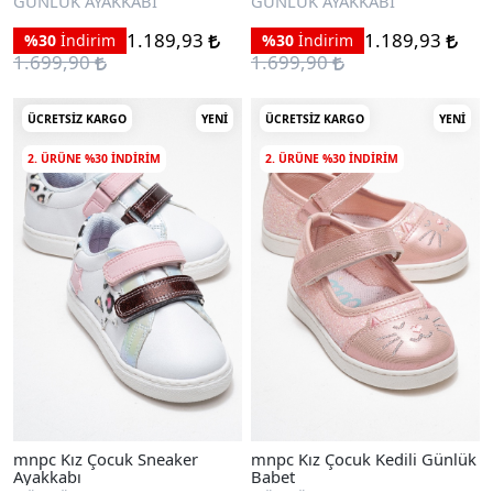
GÜNLÜK AYAKKABI
GÜNLÜK AYAKKABI
1.189,93
1.189,93
%30
İndirim
%30
İndirim
1.699,90
1.699,90
ÜCRETSIZ KARGO
YENI
ÜCRETSIZ KARGO
YENI
2. ÜRÜNE %30 INDIRIM
2. ÜRÜNE %30 INDIRIM
mnpc Kız Çocuk Sneaker
mnpc Kız Çocuk Kedili Günlük
Ayakkabı
Babet