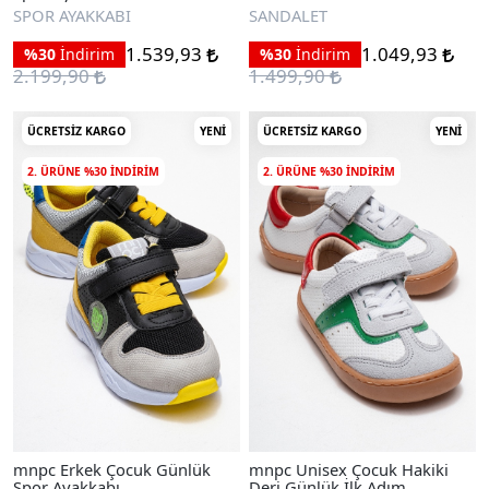
Sandalet
SPOR AYAKKABI
SANDALET
1.539,93
1.049,93
%30
İndirim
%30
İndirim
2.199,90
1.499,90
ÜCRETSIZ KARGO
YENI
ÜCRETSIZ KARGO
YENI
2. ÜRÜNE %30 INDIRIM
2. ÜRÜNE %30 INDIRIM
mnpc Erkek Çocuk Günlük
mnpc Unisex Çocuk Hakiki
Spor Ayakkabı
Deri Günlük İlk Adım