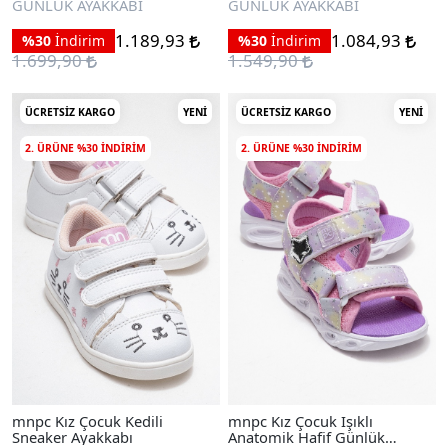
GÜNLÜK AYAKKABI
GÜNLÜK AYAKKABI
1.189,93
1.084,93
%30
İndirim
%30
İndirim
1.699,90
1.549,90
ÜCRETSIZ KARGO
YENI
ÜCRETSIZ KARGO
YENI
2. ÜRÜNE %30 INDIRIM
2. ÜRÜNE %30 INDIRIM
mnpc Kız Çocuk Kedili
mnpc Kız Çocuk Işıklı
Sneaker Ayakkabı
Anatomik Hafif Günlük