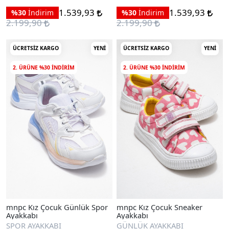
1.539,93
1.539,93
%30
İndirim
%30
İndirim
2.199,90
2.199,90
ÜCRETSIZ KARGO
YENI
ÜCRETSIZ KARGO
YENI
2. ÜRÜNE %30 INDIRIM
2. ÜRÜNE %30 INDIRIM
mnpc Kız Çocuk Günlük Spor
mnpc Kız Çocuk Sneaker
Ayakkabı
Ayakkabı
SPOR AYAKKABI
GÜNLÜK AYAKKABI