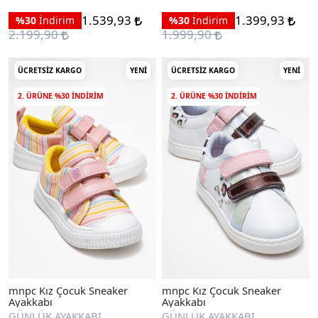
1.539,93
1.399,93
%30
İndirim
%30
İndirim
2.199,90
1.999,90
ÜCRETSIZ KARGO
YENI
ÜCRETSIZ KARGO
YENI
2. ÜRÜNE %30 INDIRIM
2. ÜRÜNE %30 INDIRIM
mnpc Kız Çocuk Sneaker
mnpc Kız Çocuk Sneaker
Ayakkabı
Ayakkabı
GÜNLÜK AYAKKABI
GÜNLÜK AYAKKABI