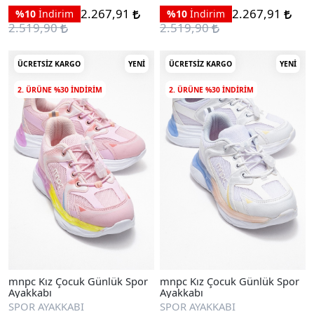
2.267,91
2.267,91
%10
İndirim
%10
İndirim
2.519,90
2.519,90
ÜCRETSIZ KARGO
YENI
ÜCRETSIZ KARGO
YENI
2. ÜRÜNE %30 INDIRIM
2. ÜRÜNE %30 INDIRIM
mnpc Kız Çocuk Günlük Spor
mnpc Kız Çocuk Günlük Spor
Ayakkabı
Ayakkabı
SPOR AYAKKABI
SPOR AYAKKABI