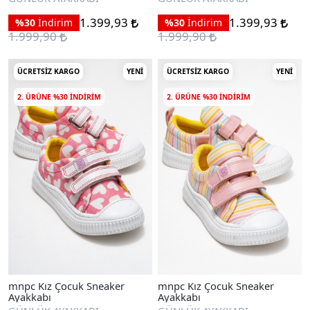
1.399,93
1.399,93
%30
İndirim
%30
İndirim
1.999,90
1.999,90
ÜCRETSIZ KARGO
YENI
ÜCRETSIZ KARGO
YENI
2. ÜRÜNE %30 INDIRIM
2. ÜRÜNE %30 INDIRIM
mnpc Kız Çocuk Sneaker
mnpc Kız Çocuk Sneaker
Ayakkabı
Ayakkabı