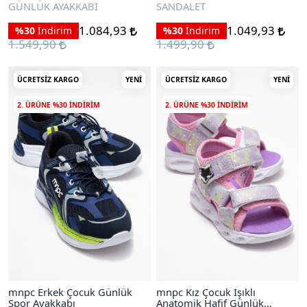
Sandalet
GÜNLÜK AYAKKABI
SANDALET
1.084,93
1.049,93
%30
İndirim
%30
İndirim
1.549,90
1.499,90
ÜCRETSIZ KARGO
YENI
ÜCRETSIZ KARGO
YENI
2. ÜRÜNE %30 INDIRIM
2. ÜRÜNE %30 INDIRIM
mnpc Erkek Çocuk Günlük
mnpc Kız Çocuk Işıklı
Spor Ayakkabı
Anatomik Hafif Günlük