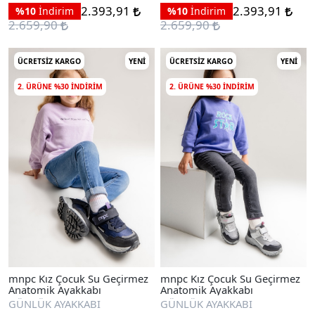
2.393,91
2.393,91
%10
İndirim
%10
İndirim
2.659,90
2.659,90
ÜCRETSIZ KARGO
YENI
ÜCRETSIZ KARGO
YENI
2. ÜRÜNE %30 INDIRIM
2. ÜRÜNE %30 INDIRIM
mnpc Kız Çocuk Su Geçirmez
mnpc Kız Çocuk Su Geçirmez
Anatomik Ayakkabı
Anatomik Ayakkabı
GÜNLÜK AYAKKABI
GÜNLÜK AYAKKABI