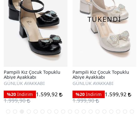
TÜKENDİ
Pampili Kız Çocuk Topuklu
Pampili Kız Çocuk Topuklu
Abiye Ayakkabı
Abiye Ayakkabı
GÜNLÜK AYAKKABI
GÜNLÜK AYAKKABI
1.599,92
1.599,92
%20
İndirim
%20
İndirim
1.999,90
1.999,90