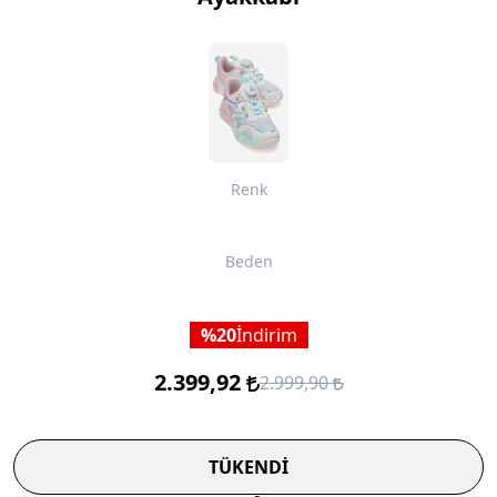
Renk
Beden
20
İndirim
2.399,92
2.999,90
TÜKENDİ