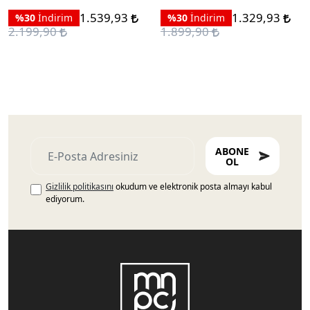
1.539,93
1.329,93
%30
İndirim
%30
İndirim
2.199,90
1.899,90
ABONE
OL
Gizlilik politikasını
okudum ve elektronik posta almayı kabul
ediyorum.