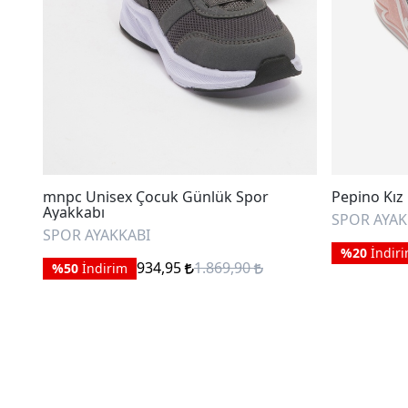
mnpc Unisex Çocuk Günlük Spor
Pepino Kız 
Ayakkabı
SPOR AYAK
SPOR AYAKKABI
%20
İndir
934,95
1.869,90
%50
İndirim