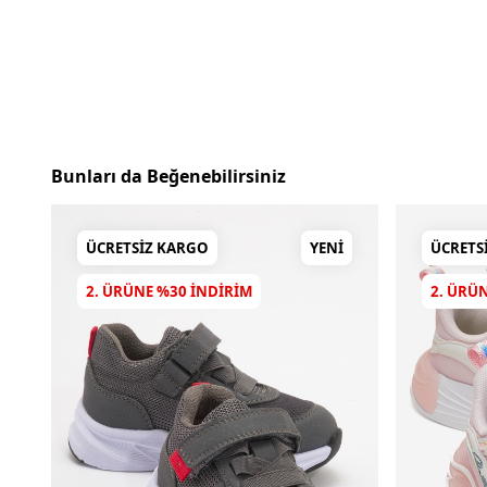
Bunları da Beğenebilirsiniz
ÜCRETSIZ KARGO
YENI
ÜCRETS
2. ÜRÜNE %30 INDIRIM
2. ÜRÜ