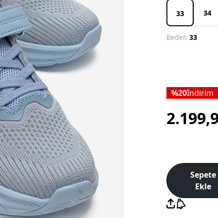
34
33
Beden
33
20
İndirim
2.199,
Sepete
Ekle