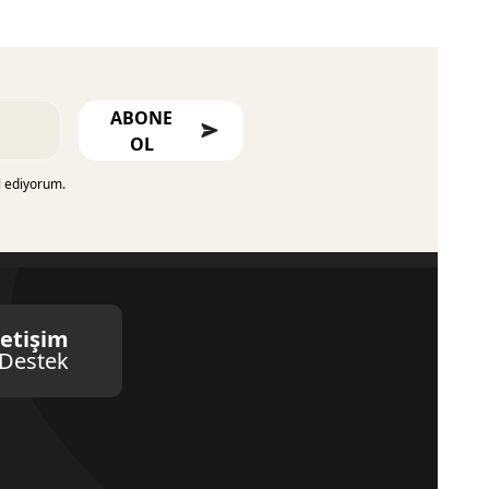
ABONE
OL
l ediyorum.
letişim
Destek