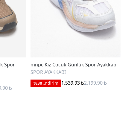
ük Spor
mnpc Kız Çocuk Günlük Spor Ayakkabı
mnp
SPOR AYAKKABI
SPO
1.539,93
2.199,90
%30
İndirim
%
9,90