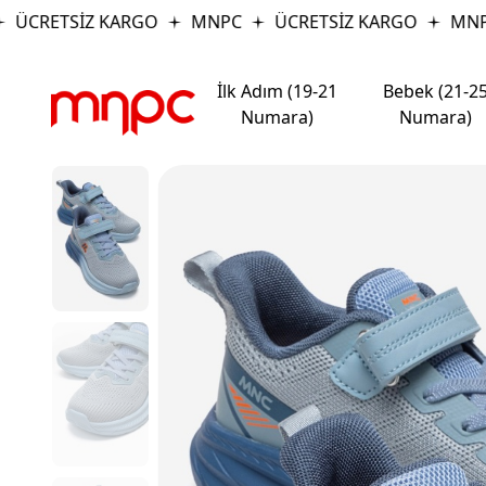
ÜCRETSİZ KARGO
MNPC
ÜCRETSİZ KARGO
MNPC
İlk Adım (19-21
Bebek (21-2
Numara)
Numara)