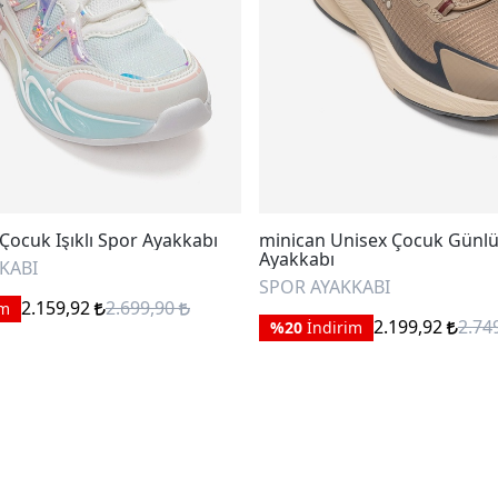
Çocuk Işıklı Spor Ayakkabı
minican Unisex Çocuk Günl
Ayakkabı
KABI
SPOR AYAKKABI
2.159,92
2.699,90
im
2.199,92
2.74
%20
İndirim