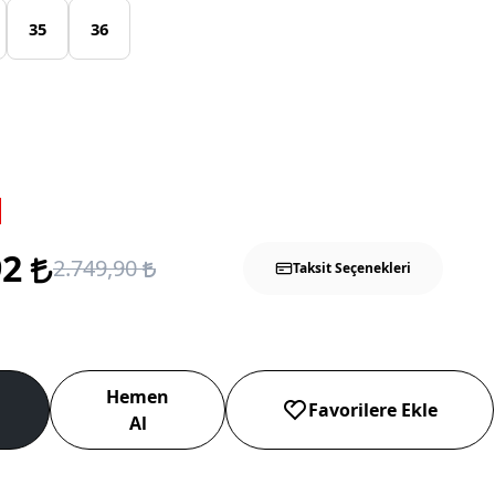
35
36
92
2.749,90
Taksit Seçenekleri
Hemen
Favorilere Ekle
Al