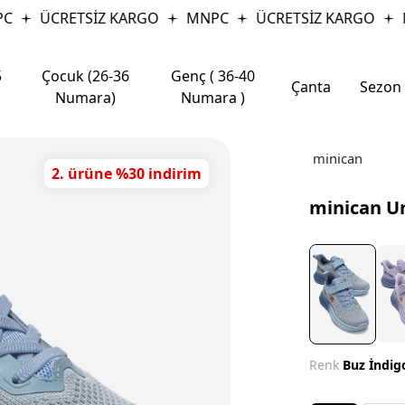
ÜCRETSİZ KARGO
MNPC
ÜCRETSİZ KARGO
M
5
Çocuk (26-36
Genç ( 36-40
Çanta
Sezon
Numara)
Numara )
minican
2. ürüne %30 indirim
minican U
Renk
Buz İndig