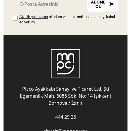
ABONE
OL
Gizlilik politikasını
okudum ve elektronik posta almayı kabul
ediyorum.
Picco Ayakkabı Sanayi ve Ticaret Ltd. Şti
Egemenlik Mah. 6086 Sok. No: 14 Işıkkent
Bornova / İzmir
444 29 26