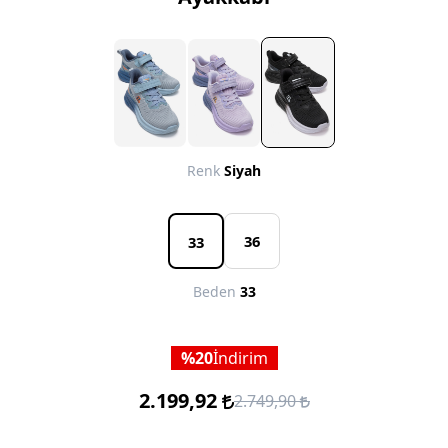
Renk
Siyah
36
33
Beden
33
20
İndirim
2.199,92
2.749,90