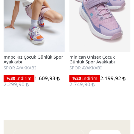
mnpc Kız Çocuk Günlük Spor
minican Unisex Çocuk
Ayakkabı
Günlük Spor Ayakkabı
SPOR AYAKKABI
SPOR AYAKKABI
1.609,93
2.199,92
%30
İndirim
%20
İndirim
2.299,90
2.749,90