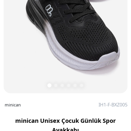
IH1-F-BXZ005
minican
minican Unisex Çocuk Günlük Spor
Ayakkabı